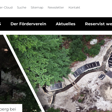
der-Cloud
Suche
Sitemap
Newsletter
Kontakt
5
Der Förderverein
Aktuelles
Reservist w
s
berg bei