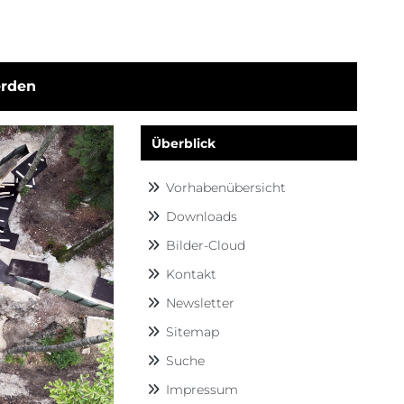
erden
Überblick
Navigation überspringen
Vorhaben­übersicht
Downloads
Bilder-Cloud
Kontakt
Newsletter
Sitemap
Suche
Impressum