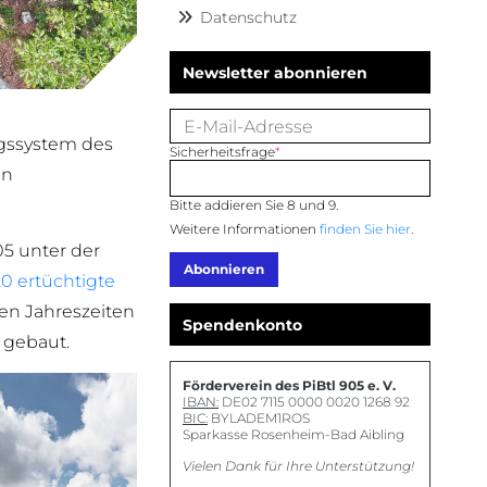
Datenschutz
Newsletter abonnieren
E-Mail-Adresse
ngssystem des
Pflichtfeld
Sicherheitsfrage
*
in
Bitte addieren Sie 8 und 9.
Weitere Informationen
finden Sie hier
.
05 unter der
Abonnieren
20 ertüchtigte
len Jahreszeiten
Spendenkonto
 gebaut.
Förderverein des PiBtl 905 e. V.
IBAN:
DE02 7115 0000 0020 1268 92
BIC:
BYLADEM1ROS
Sparkasse Rosenheim-Bad Aibling
Vielen Dank für Ihre Unterstützung!