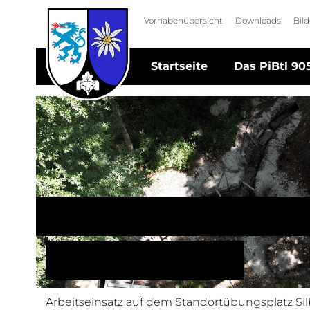
Navigation überspringen
Vorhaben­übersicht
Downloads
Bil
Navigation überspringen
Startseite
Das PiBtl 90
Erfolgreicher Abschlus
auf der Baustelle
Arbeitseinsatz auf dem Standortübungsplatz Sil