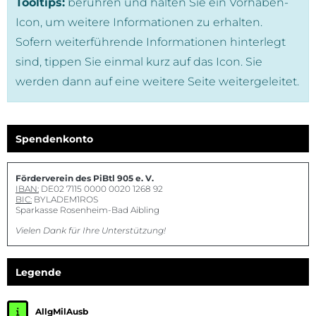
Tooltips:
berühren und halten Sie ein Vorhaben-
Icon, um weitere Informationen zu erhalten.
Sofern weiterführende Informationen hinterlegt
sind, tippen Sie einmal kurz auf das Icon. Sie
werden dann auf eine weitere Seite weitergeleitet.
Spendenkonto
Förderverein des PiBtl 905 e. V.
IBAN:
DE02 7115 0000 0020 1268 92
BIC:
BYLADEM1ROS
Sparkasse Rosenheim-Bad Aibling
Vielen Dank für Ihre Unterstützung!
Legende
AllgMilAusb