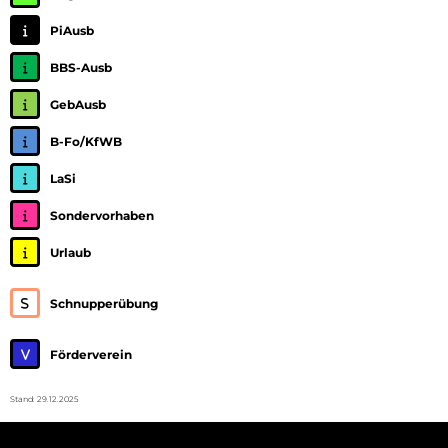
PiAusb
BBS-Ausb
GebAusb
B-Fo/KfWB
LaSi
Sondervorhaben
Urlaub
Schnupperübung
Förderverein
Stand: 29.12.2025
© 2026 Pionierbataillon 905.