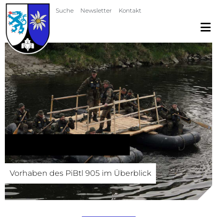
Navigation überspringen
Suche
Newsletter
Kontakt
Vorhabenübersicht
Vorhaben des PiBtl 905 im Überblick