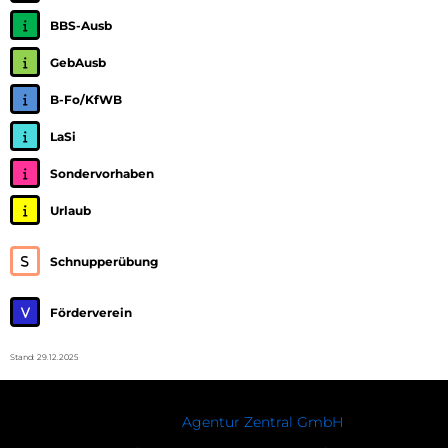
BBS-Ausb
GebAusb
B-Fo/KfWB
LaSi
Sondervorhaben
Urlaub
Schnupperübung
Förderverein
Stand: 29.12.2025
© 2026 Pionierbataillon 905.
Created by
Agentur Zentral GmbH
.
Navigation überspringen