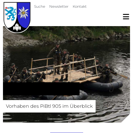
Navigation überspringen
Suche
Newsletter
Kontakt
Vorhabenübersicht
Vorhaben des PiBtl 905 im Überblick