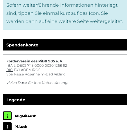
Sofern weiterführende Informationen hinterlegt
sind, tippen Sie einmal kurz auf das Icon. Sie
werden dann auf eine weitere Seite weitergeleitet.
Spendenkonto
Förderverein des PiBtl 905 e. V.
IBAN:
DE02 7115 0000 0020 1268 92
BIC:
BYLADEM1ROS
Sparkasse Rosenheim-Bad Aibling
Vielen Dank für Ihre Unterstützung!
Legende
AllgMilAusb
PiAusb