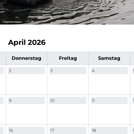
April 2026
Do
nnerstag
Fr
eitag
Sa
mstag
2
3
4
9
10
11
16
17
18