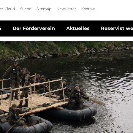
der-Cloud
Suche
Sitemap
Newsletter
Kontakt
5
Der Förderverein
Aktuelles
Reservist w