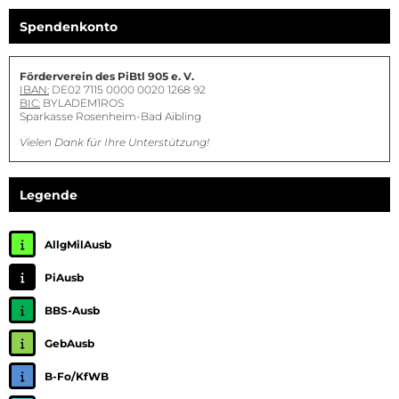
Spendenkonto
Förderverein des PiBtl 905 e. V.
IBAN:
DE02 7115 0000 0020 1268 92
BIC:
BYLADEM1ROS
Sparkasse Rosenheim-Bad Aibling
Vielen Dank für Ihre Unterstützung!
Legende
AllgMilAusb
PiAusb
BBS-Ausb
GebAusb
B-Fo/KfWB