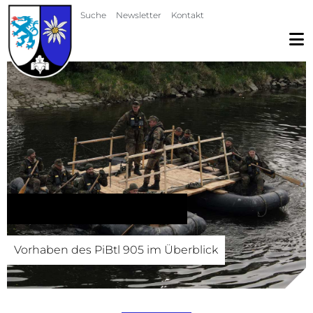
Navigation überspringen
Suche
Newsletter
Kontakt
Vorhabenübersicht
Vorhaben des PiBtl 905 im Überblick