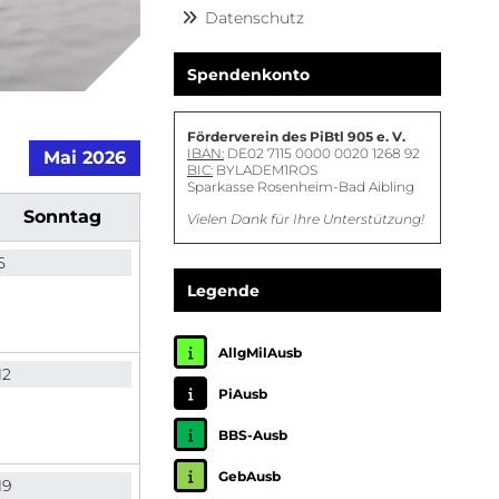
Datenschutz
Spendenkonto
Förderverein des PiBtl 905 e. V.
IBAN:
DE02 7115 0000 0020 1268 92
Mai 2026
BIC:
BYLADEM1ROS
Sparkasse Rosenheim-Bad Aibling
So
nntag
Vielen Dank für Ihre Unterstützung!
5
Legende
AllgMilAusb
12
PiAusb
BBS-Ausb
GebAusb
19