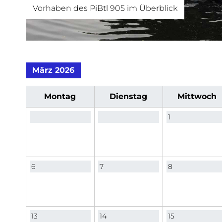
Vorhaben des PiBtl 905 im Überblick
März 2026
Mo
ntag
Di
enstag
Mi
ttwoch
1
6
7
8
13
14
15