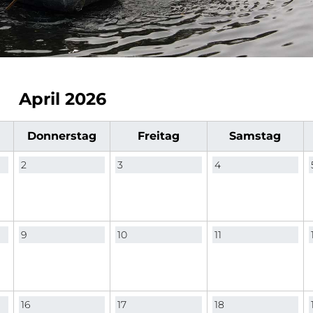
April 2026
Do
nnerstag
Fr
eitag
Sa
mstag
2
3
4
9
10
11
16
17
18