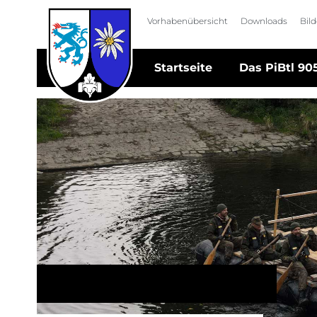
Navigation überspringen
Vorhaben­übersicht
Downloads
Bil
Navigation überspringen
Startseite
Das PiBtl 90
Vorhabenübersicht