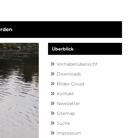
erden
Überblick
Navigation überspringen
Vorhaben­übersicht
Downloads
Bilder-Cloud
Kontakt
Newsletter
Sitemap
Suche
Impressum