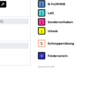
B-Fo/KfWB
LaSi
26
Sondervorhaben
Urlaub
Schnupperübung
Förderverein
Stand: 29.12.2025