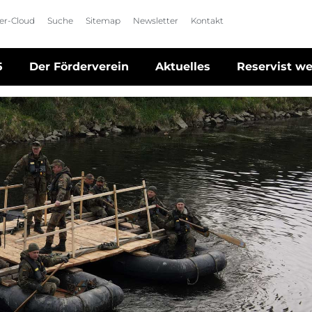
der-Cloud
Suche
Sitemap
Newsletter
Kontakt
5
Der Förderverein
Aktuelles
Reservist w