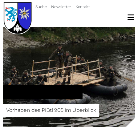
Navigation überspringen
Suche
Newsletter
Kontakt
Vorhabenübersicht
Vorhaben des PiBtl 905 im Überblick