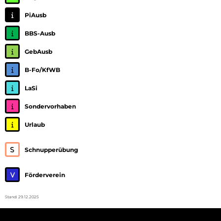
PiAusb
BBS-Ausb
GebAusb
B-Fo/KfWB
LaSi
Sondervorhaben
Urlaub
Schnupperübung
Förderverein
Stand: 29.12.2025
© 2026 Pionierbataillon 905.