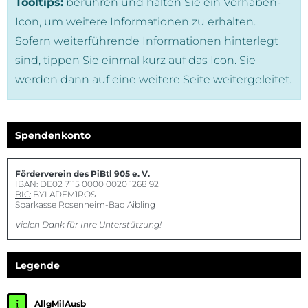
Tooltips:
berühren und halten Sie ein Vorhaben-
Icon, um weitere Informationen zu erhalten.
Sofern weiterführende Informationen hinterlegt
sind, tippen Sie einmal kurz auf das Icon. Sie
werden dann auf eine weitere Seite weitergeleitet.
Spendenkonto
Förderverein des PiBtl 905 e. V.
IBAN:
DE02 7115 0000 0020 1268 92
BIC:
BYLADEM1ROS
Sparkasse Rosenheim-Bad Aibling
Vielen Dank für Ihre Unterstützung!
Legende
AllgMilAusb